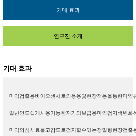
기대 효과
연구진 소개
기대 효과
–
마약검출용바이오센서로의응용및현장적용을통한마약
–
일반인도쉽게사용가능한저가의보급용마약검지색변화
–
마약의심시료를고감도로검지할수있는정밀형현장검출