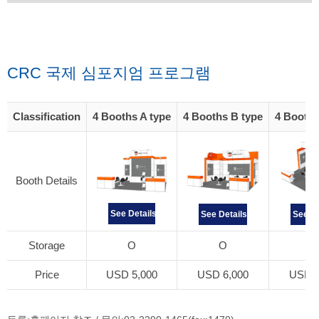
CRC 국제 심포지엄 프로그램
Classification
4 Booths A type
4 Booths B type
4 Booths
Booth Details
See Details
See Details
See De
Storage
O
O
X
Price
USD 5,000
USD 6,000
USD 6